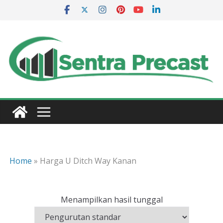
Skip
to
content
Home
»
Harga U Ditch Way Kanan
Menampilkan hasil tunggal