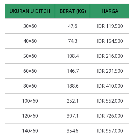
UKURAN U DITCH
BERAT (KG)
HARGA
30×60
47,6
IDR 119.500
40×60
74,3
IDR 154.500
50×60
108,4
IDR 216.000
60×60
146,7
IDR 291.500
80×60
188,6
IDR 410.000
100×60
252,1
IDR 552.000
120×60
307,1
IDR 726.000
140×60
354.6
IDR 957.000