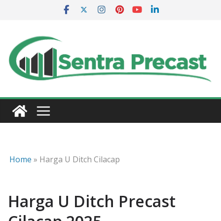
Skip
to
content
Home
»
Harga U Ditch Cilacap
Harga U Ditch Precast