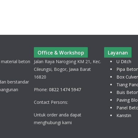
Office & Workshop
Layanan
 material beton
Jalan Raya Narogong KM 21, Kec.
U Ditch
Cileungsi, Bogor, Jawa Barat
Pipa Beto
16820
Box Culver
 dan berstandar
Tiang Pan
 bangunan
Phone:
0822 1474 5947
Buis Beto
Paving Blo
Contact Persons:
Panel Bet
Untuk order anda dapat
Kanstin
menghubungi kami