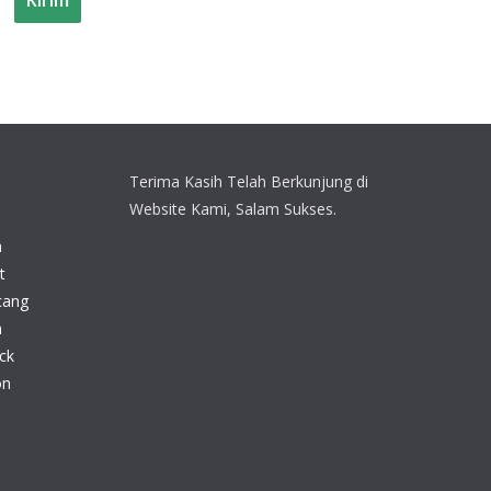
Terima Kasih Telah Berkunjung di
Website Kami, Salam Sukses.
n
t
cang
n
ck
on