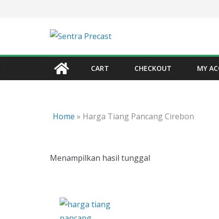
Skip
to
content
CART
CHECKOUT
MY A
Home
»
Harga Tiang Pancang Cirebon
Menampilkan hasil tunggal