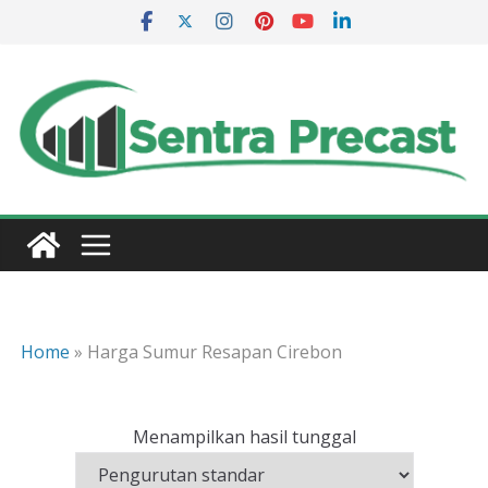
Skip
to
content
Home
»
Harga Sumur Resapan Cirebon
Menampilkan hasil tunggal