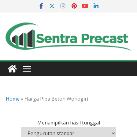
Skip
to
content
Home
»
Harga Pipa Beton Wonogiri
Menampilkan hasil tunggal