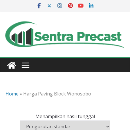
Skip
to
content
Home
»
Harga Paving Block Wonosobo
Menampilkan hasil tunggal