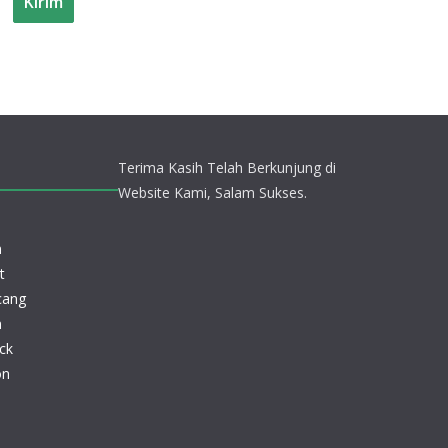
Terima Kasih Telah Berkunjung di
Website Kami, Salam Sukses.
n
t
cang
n
ck
on