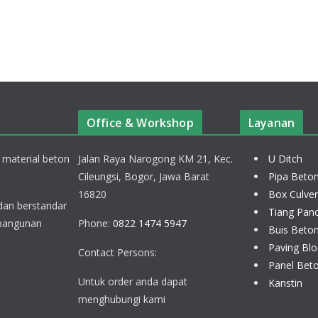
Office & Workshop
Layanan
 material beton
Jalan Raya Narogong KM 21, Kec.
U Ditch
Cileungsi, Bogor, Jawa Barat
Pipa Beto
16820
Box Culver
 dan berstandar
Tiang Pan
 bangunan
Phone:
0822 1474 5947
Buis Beto
Paving Blo
Contact Persons:
Panel Bet
Untuk order anda dapat
Kanstin
menghubungi kami