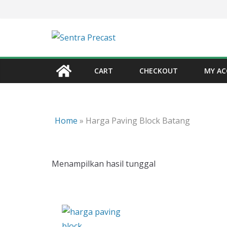
Skip
to
content
CART
CHECKOUT
MY A
Home
»
Harga Paving Block Batang
Menampilkan hasil tunggal