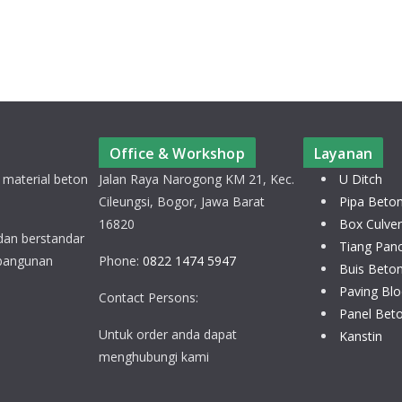
Office & Workshop
Layanan
 material beton
Jalan Raya Narogong KM 21, Kec.
U Ditch
Cileungsi, Bogor, Jawa Barat
Pipa Beto
16820
Box Culver
 dan berstandar
Tiang Pan
 bangunan
Phone:
0822 1474 5947
Buis Beto
Paving Blo
Contact Persons:
Panel Bet
Untuk order anda dapat
Kanstin
menghubungi kami