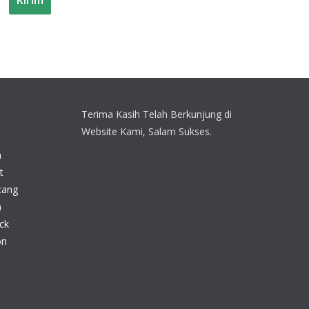
Terima Kasih Telah Berkunjung di
Website Kami, Salam Sukses.
n
t
cang
n
ck
on