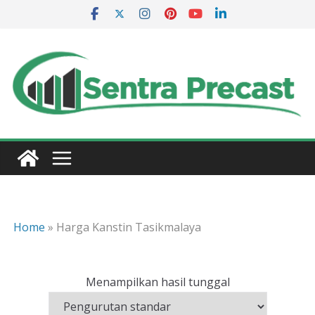
Skip
to
content
Home
»
Harga Kanstin Tasikmalaya
Menampilkan hasil tunggal