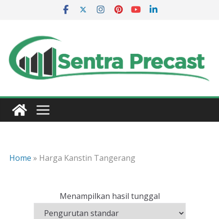
Skip
to
content
Home
»
Harga Kanstin Tangerang
Menampilkan hasil tunggal