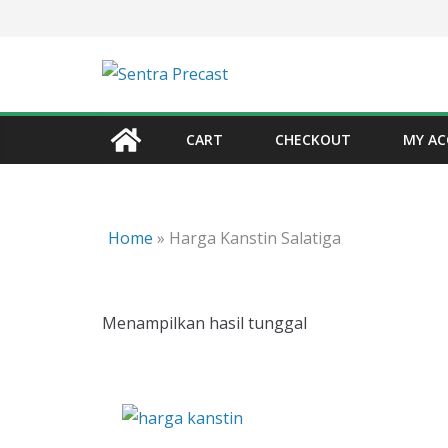
Skip
to
content
CART
CHECKOUT
MY A
Home
»
Harga Kanstin Salatiga
Menampilkan hasil tunggal