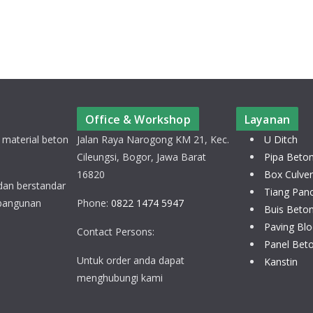
Office & Workshop
Layanan
 material beton
Jalan Raya Narogong KM 21, Kec.
U Ditch
Cileungsi, Bogor, Jawa Barat
Pipa Beto
16820
Box Culver
 dan berstandar
Tiang Pan
 bangunan
Phone:
0822 1474 5947
Buis Beto
Paving Blo
Contact Persons:
Panel Bet
Untuk order anda dapat
Kanstin
menghubungi kami