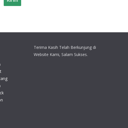
Terima Kasih Telah Berkunjung di
Website Kami, Salam Sukses.
n
t
cang
n
ck
on