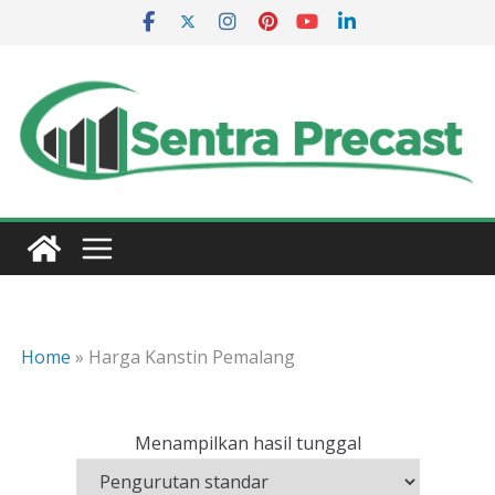
Skip
to
content
Home
»
Harga Kanstin Pemalang
Menampilkan hasil tunggal