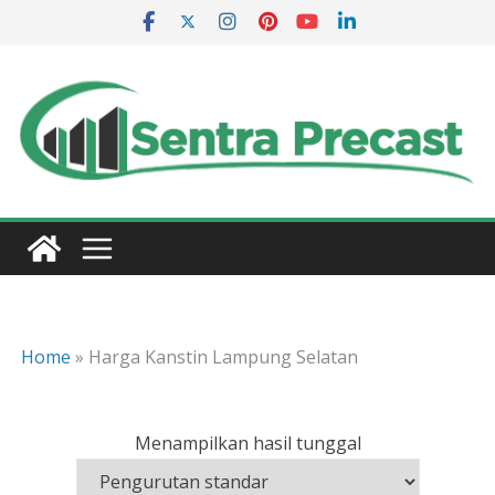
Skip
to
content
Home
»
Harga Kanstin Lampung Selatan
Menampilkan hasil tunggal