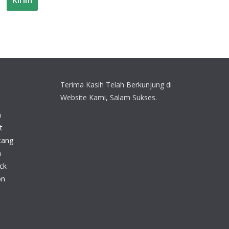
Terima Kasih Telah Berkunjung di
Website Kami, Salam Sukses.
n
t
cang
n
ck
on