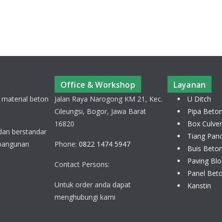
Office & Workshop
Layanan
 material beton
Jalan Raya Narogong KM 21, Kec.
U Ditch
Cileungsi, Bogor, Jawa Barat
Pipa Beto
16820
Box Culver
 dan berstandar
Tiang Pan
 bangunan
Phone:
0822 1474 5947
Buis Beto
Paving Blo
Contact Persons:
Panel Bet
Untuk order anda dapat
Kanstin
menghubungi kami