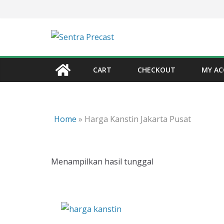
Skip
to
content
CART
CHECKOUT
MY A
Home
»
Harga Kanstin Jakarta Pusat
Menampilkan hasil tunggal