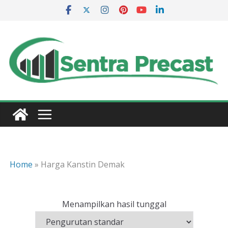
Skip
to
content
Home
»
Harga Kanstin Demak
Menampilkan hasil tunggal