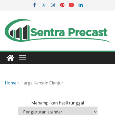
Skip
to
content
Home
»
Harga Kanstin Cianjur
Menampilkan hasil tunggal