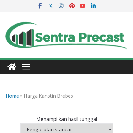
Skip
to
content
Home
»
Harga Kanstin Brebes
Menampilkan hasil tunggal