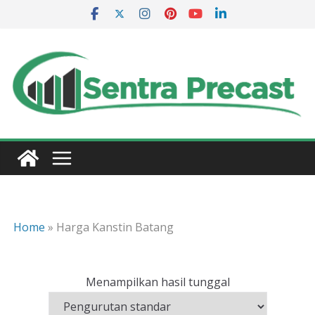
Skip
to
content
Home
»
Harga Kanstin Batang
Menampilkan hasil tunggal