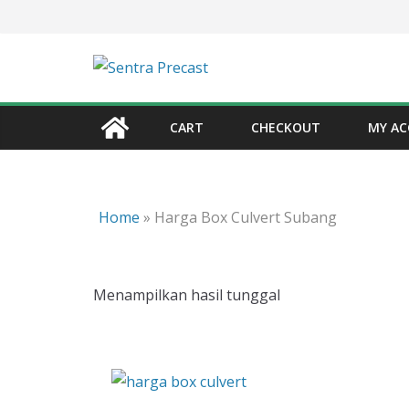
Skip
to
content
CART
CHECKOUT
MY A
Home
»
Harga Box Culvert Subang
Menampilkan hasil tunggal