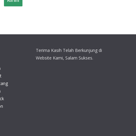
Terima Kasih Telah Berkunjung di
Website Kami, Salam Sukses.
n
t
cang
n
ck
on