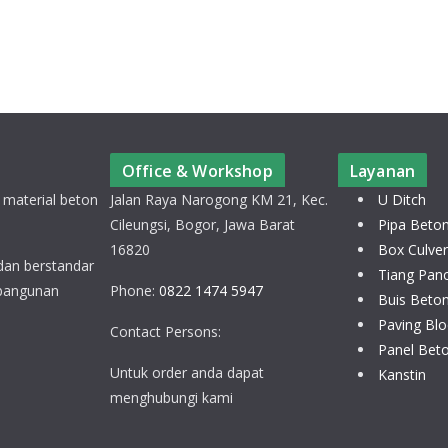
Office & Workshop
Layanan
 material beton
Jalan Raya Narogong KM 21, Kec.
U Ditch
Cileungsi, Bogor, Jawa Barat
Pipa Beto
16820
Box Culver
 dan berstandar
Tiang Pan
 bangunan
Phone:
0822 1474 5947
Buis Beto
Paving Blo
Contact Persons:
Panel Bet
Untuk order anda dapat
Kanstin
menghubungi kami