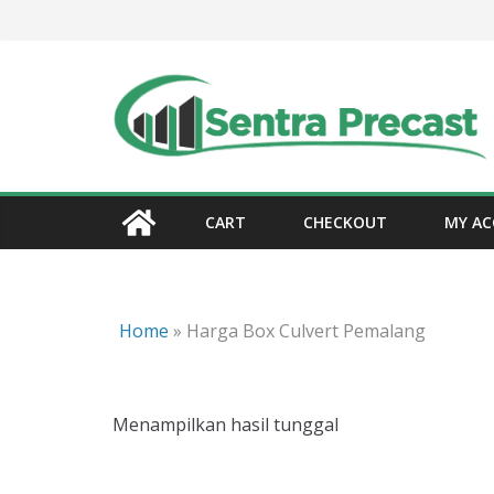
Skip
to
content
CART
CHECKOUT
MY A
Home
»
Harga Box Culvert Pemalang
Menampilkan hasil tunggal