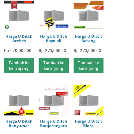
Harga U Ditch
Harga U Ditch
Harga U Ditch
Brebes
Boyolali
Batang
Rp
270,000.00
Rp
270,000.00
Rp
270,000.00
Tambah ke
Tambah ke
Tambah ke
keranjang
keranjang
keranjang
Harga U Ditch
Harga U Ditch
Harga U Ditch
Banyumas
Banjarnegara
Blora