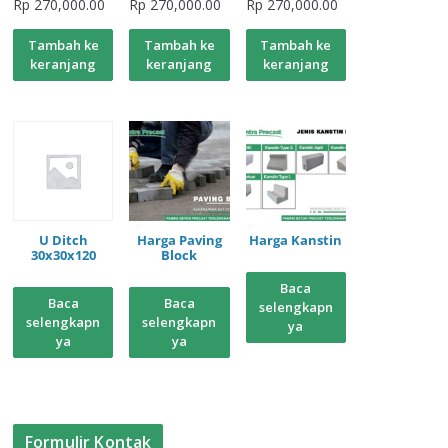
Rp
270,000.00
Rp
270,000.00
Rp
270,000.00
Tambah ke
Tambah ke
Tambah ke
keranjang
keranjang
keranjang
U Ditch
Harga Paving
Harga Kanstin
30x30x120
Block
Baca
Baca
Baca
selengkapn
selengkapn
selengkapn
ya
ya
ya
Formulir Kontak